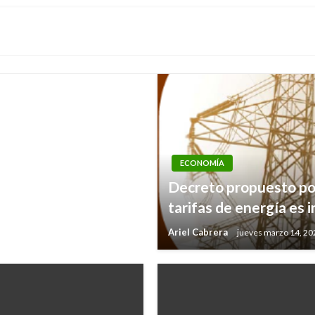
cuenta las empresas
ECONOMÍA
Decreto propuesto por
tarifas de energía es 
Ariel Cabrera
jueves marzo 14, 20