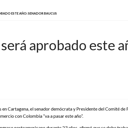
OBADO ESTE AÑO: SENADOR BAUCUS
será aprobado este a
s en Cartagena, el senador demócrata y Presidente del Comité de
omercio con Colombia “va a pasar este año”.
Congreso norteamericano durante 23 años, afirmó que se debe trab