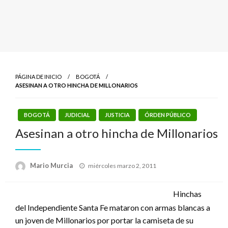
PÁGINA DE INICIO
BOGOTÁ
ASESINAN A OTRO HINCHA DE MILLONARIOS
BOGOTÁ
JUDICIAL
JUSTICIA
ÓRDEN PÚBLICO
Asesinan a otro hincha de Millonarios
Publicado
Mario Murcia
miércoles marzo 2, 2011
el
Hinchas
del Independiente Santa Fe mataron con armas blancas a
un joven de Millonarios por portar la camiseta de su