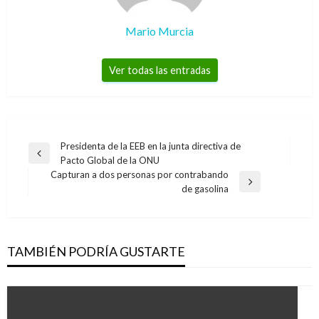
Mario Murcia
Ver todas las entradas
Navegación
Presidenta de la EEB en la junta directiva de
Entrada
Pacto Global de la ONU
de
anterior
Capturan a dos personas por contrabando
entradas
Entrada
de gasolina
siguiente
TAMBIÉN PODRÍA GUSTARTE