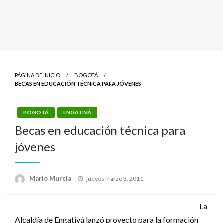
PÁGINA DE INICIO
BOGOTÁ
BECAS EN EDUCACIÓN TÉCNICA PARA JÓVENES
BOGOTÁ
ENGATIVÁ
Becas en educación técnica para
jóvenes
Publicado
Mario Murcia
jueves marzo 3, 2011
el
La
Alcaldía de Engativá lanzó proyecto para la formación