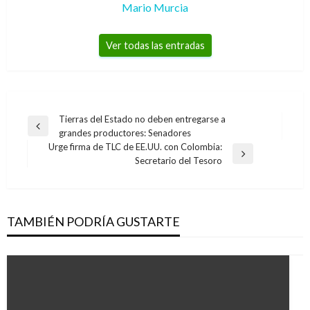
Mario Murcia
Ver todas las entradas
Navegación
Tierras del Estado no deben entregarse a
Entrada
grandes productores: Senadores
de
anterior
Urge firma de TLC de EE.UU. con Colombia:
entradas
Entrada
Secretario del Tesoro
siguiente
TAMBIÉN PODRÍA GUSTARTE