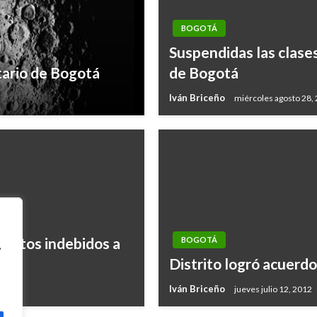
BOGOTÁ
Suspendidas las clases
tario de Bogotá
de Bogotá
Iván Briceño
miércoles agosto 28,
ientos indebidos a
BOGOTÁ
,
Distrito logró acuerd
Iván Briceño
jueves julio 12, 2012