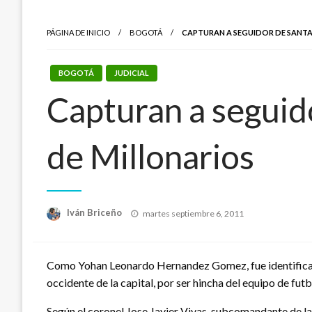
PÁGINA DE INICIO
BOGOTÁ
CAPTURAN A SEGUIDOR DE SANTA 
BOGOTÁ
JUDICIAL
Capturan a seguid
de Millonarios
Publicado
Iván Briceño
martes septiembre 6, 2011
el
Como Yohan Leonardo Hernandez Gomez, fue identificad
occidente de la capital, por ser hincha del equipo de fut
Según el coronel Jose Javier Vivas, subcomandante de la