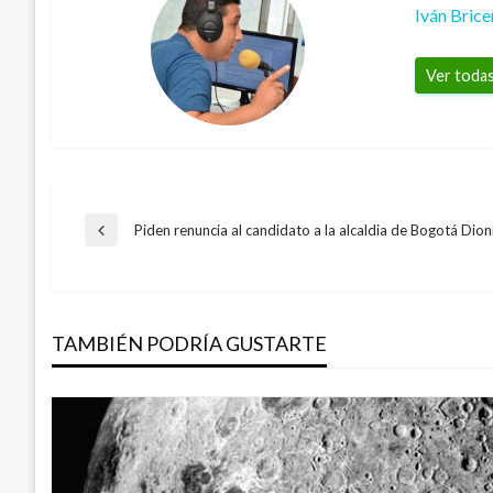
Iván Bric
Ver todas
Navegación
Piden renuncia al candidato a la alcaldia de Bogotá Dion
Entrada
anterior
de
TAMBIÉN PODRÍA GUSTARTE
entradas