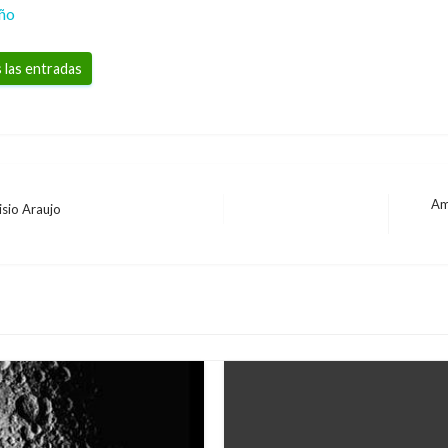
eño
 las entradas
Amp
isio Araujo
Entrad
siguie