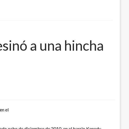
sinó a una hincha
en el
sado ocho de diciembre de 2010, en el barrio Kenedy,