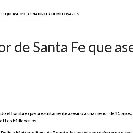
FE QUE ASESINÓ A UNA HINCHA DE MILLONARIOS
or de Santa Fe que ase
o el hombre que presuntamente asesino a una menor de 15 anos, 
bol Los Millonarios.
 Policia Metropolitana de Bogota, los hechos se registraron el pa