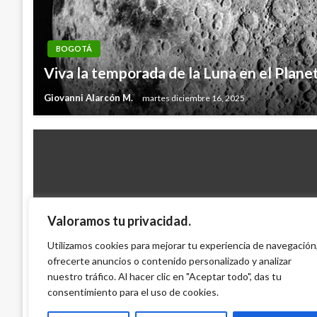
BOGOTÁ
Viva la temporada de la Luna en el Plane
Giovanni Alarcón M.
martes diciembre 16, 2025
Valoramos tu privacidad.
BOGOTÁ
Capturan a sujetos que realizaban tocam
Utilizamos cookies para mejorar tu experiencia de navegación
ofrecerte anuncios o contenido personalizado y analizar
pasajeras de Transmilenio
nuestro tráfico. Al hacer clic en "Aceptar todo", das tu
Iván Briceño
viernes noviembre 4, 2022
consentimiento para el uso de cookies.