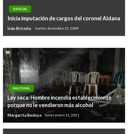
NACIONAL
JUDICIAL
Aporte en materia ambiental en los Juegos
Inicia imputación de cargos del coronel Aldana
Centroamericanos
Iván Briceño
martes diciembre 15, 2009
Manuel Reyes Beltran
jueves julio 26, 2018
NACIONAL
Ley seca: Hombre incendia establecimiento
porque no le vendieron más alcohol
Margarita Bedoya
lunes enero 11, 2021