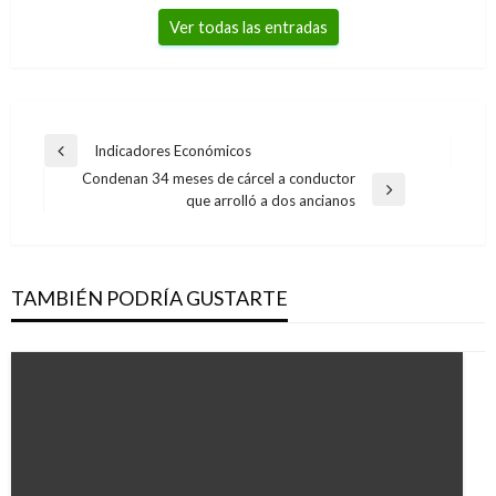
Ver todas las entradas
Navegación
Indicadores Económicos
Entrada
de
Condenan 34 meses de cárcel a conductor
anterior
Entrada
que arrolló a dos ancianos
entradas
siguiente
TAMBIÉN PODRÍA GUSTARTE