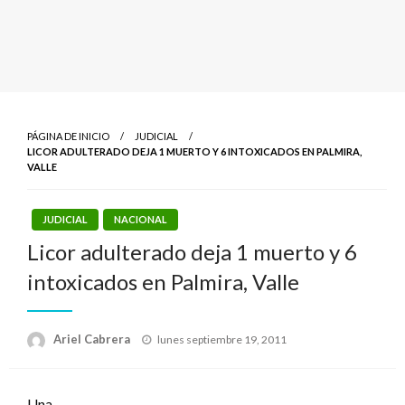
PÁGINA DE INICIO
JUDICIAL
LICOR ADULTERADO DEJA 1 MUERTO Y 6 INTOXICADOS EN PALMIRA,
VALLE
JUDICIAL
NACIONAL
Licor adulterado deja 1 muerto y 6
intoxicados en Palmira, Valle
Publicado
Ariel Cabrera
lunes septiembre 19, 2011
el
Una