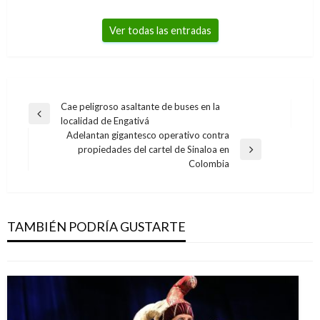
Ver todas las entradas
Navegación
Cae peligroso asaltante de buses en la
Entrada
localidad de Engativá
de
anterior
Adelantan gigantesco operativo contra
entradas
propiedades del cartel de Sinaloa en
Entrada
Colombia
siguiente
BOGOTÁ
Pico y placa para este jueves 2 de enero en
Bogotá
TAMBIÉN PODRÍA GUSTARTE
Iván Briceño
jueves enero 2, 2020