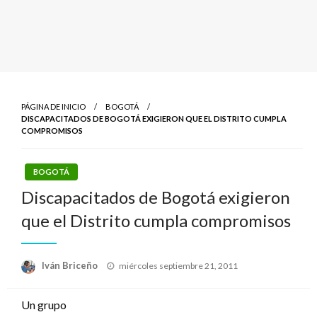
PÁGINA DE INICIO
BOGOTÁ
DISCAPACITADOS DE BOGOTÁ EXIGIERON QUE EL DISTRITO CUMPLA
COMPROMISOS
BOGOTÁ
Discapacitados de Bogotá exigieron
que el Distrito cumpla compromisos
Publicado
Iván Briceño
miércoles septiembre 21, 2011
el
Un grupo