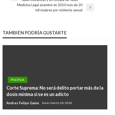
de
anterior
Medicina Legal examinó en 2010 más de 20
entradas
Entrada
mil mujeres por violencia sexual
siguiente
TAMBIÉN PODRÍA GUSTARTE
POLÍTICA
Corte Suprema: No será delito portar más de la
dosis mínima si se es un adicto
Andres Felipe Gama
lunes marzo 14, 2016