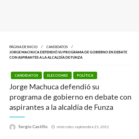
PÁGINA DE INICIO
CANDIDATOS
JORGE MACHUCA DEFENDIÓ SU PROGRAMA DE GOBIERNO EN DEBATE
CON ASPIRANTES A LA ALCALDÍA DE FUNZA
CANDIDATOS
ELECCIONES
POLÍTICA
Jorge Machuca defendió su
programa de gobierno en debate con
aspirantes a la alcaldía de Funza
Publicado
Sergio Castillo
miércoles septiembre 21, 2011
el