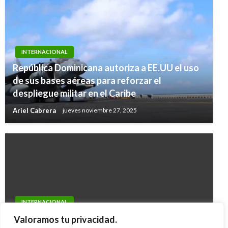
INTERNACIONAL
República Dominicana autoriza a EE.UU el uso
de sus bases aéreas para reforzar el
despliegue militar en el Caribe
Ariel Cabrera
jueves noviembre 27, 2025
INTERNACIONAL
El mundo se solidariza con terremoto en Nepal
Valoramos tu privacidad.