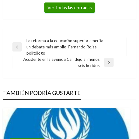
Ver todas las entradas
Navegación
La reforma a la educación superior amerita
un debate más amplio: Fernando Rojas,
de
Entrada
politólogo
anterior
entradas
Accidente en la avenida Cali dejó al menos
Entrada
seis heridos
siguiente
TAMBIÉN PODRÍA GUSTARTE