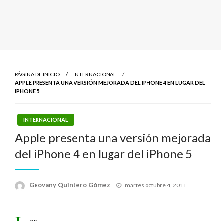
PÁGINA DE INICIO
INTERNACIONAL
APPLE PRESENTA UNA VERSIÓN MEJORADA DEL IPHONE 4 EN LUGAR DEL
IPHONE 5
INTERNACIONAL
Apple presenta una versión mejorada
del iPhone 4 en lugar del iPhone 5
Publicado
Geovany Quintero Gómez
martes octubre 4, 2011
el
as