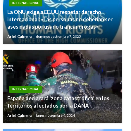
INTERNACIONAL
La ONU exige a EE.UU respetar derecho
internacional: «Las personas no deberían ser
asesinadas por usar o traficar drogas»
Ariel Cabrera
domingo septiembre 7, 2025
INTERNACIONAL
España declarará ‘zona catastrófica’ en los
territorios afectados por la DANA
Ariel Cabrera
lunes noviembre 4, 2024