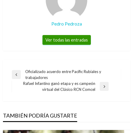
Pedro Pedroza
Ver todas las entradas
Navegación
Oficializado acuerdo entre Pacific Rubiales y
Entrada
trabajadores
de
anterior
Rafael Infantino ganó etapa y es campeón
entradas
Entrada
virtual del Clásico RCN Comcel
siguiente
TAMBIÉN PODRÍA GUSTARTE