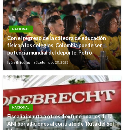
NACIONAL
Con el regreso de la cátedra de educación
física a los colegios, Colombia puede ser
potencia mundial del deporte: Petro
Iván Briceño
sábado mayo 20, 2023
NACIONAL
Fiscalía imputa a otros 4 exfuncionarios de la
NACIONAL
ANI por adiciones al contrato de ‘Ruta del Sol
El IDEAM inaugura Estación Radiosonda en