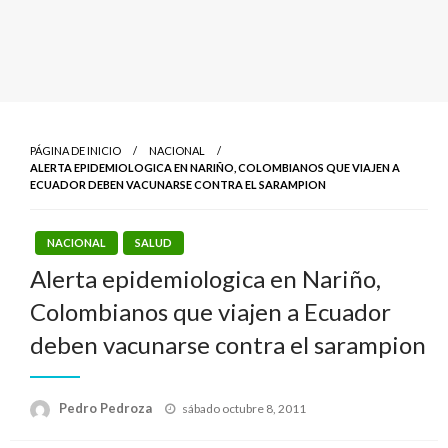
PÁGINA DE INICIO
NACIONAL
ALERTA EPIDEMIOLOGICA EN NARIÑO, COLOMBIANOS QUE VIAJEN A
ECUADOR DEBEN VACUNARSE CONTRA EL SARAMPION
NACIONAL
SALUD
Alerta epidemiologica en Nariño,
Colombianos que viajen a Ecuador
deben vacunarse contra el sarampion
Publicado
Pedro Pedroza
sábado octubre 8, 2011
el