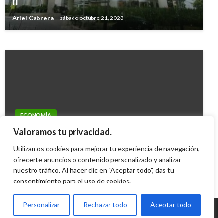
II’
Cali
Ariel Cabrera
sábado octubre 21, 2023
Giovanni Alarcón M.
jueves junio 2, 2016
ECONOMÍA
Precio de la gasolina no sube en noviembre;
Valoramos tu privacidad.
sólo el ACPM, subirá 50 pesos
Utilizamos cookies para mejorar tu experiencia de navegación,
Edgar Julio Montenegro
ofrecerte anuncios o contenido personalizado y analizar
sábado octubre 30, 2010
nuestro tráfico. Al hacer clic en "Aceptar todo", das tu
consentimiento para el uso de cookies.
Personalizar
Rechazar todo
Aceptar todo
© Radio Santa Fe 1070 am