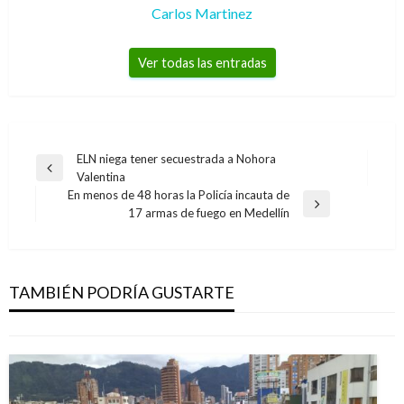
Carlos Martinez
Ver todas las entradas
Navegación
ELN niega tener secuestrada a Nohora
Entrada
Valentina
de
anterior
En menos de 48 horas la Policía incauta de
entradas
Entrada
17 armas de fuego en Medellín
siguiente
NOTICIA EXTRAORDINARIA
Corte Suprema: parejas en unión libre también
puede reclamar cuota alimentaria
TAMBIÉN PODRÍA GUSTARTE
Ariel Cabrera
lunes junio 17, 2019