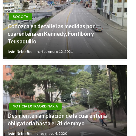
BOGOTÁ
Conozca en detalle las medidas por
cuarentena en Kennedy, Fontibón y
Teusaquillo
Iván Briceño
martes enero 12, 2021
NOTICIA EXTRAORDINARIA
Desmienten ampliación de la cuarentena
obligatoria hasta el 31 de mayo
Iván Briceño
lunes mayo 4, 2020