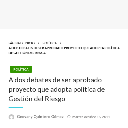
PÁGINA DE INICIO
POLÍTICA
A DOS DEBATES DE SER APROBADO PROYECTO QUE ADOPTA POLÍTICA
DE GESTIÓN DEL RIESGO
POLÍTICA
A dos debates de ser aprobado
proyecto que adopta política de
Gestión del Riesgo
Publicado
Geovany Quintero Gómez
martes octubre 18, 2011
el