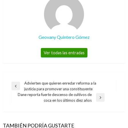
Geovany Quintero Gómez
Ver todas las entradas
Navegación
Advierten que quieren enredar reforma a la
Entrada
justicia para promover una constituyente
de
anterior
Dane reporta fuerte descenso de cultivos de
entradas
Entrada
coca en los últimos diez años
siguiente
TAMBIÉN PODRÍA GUSTARTE