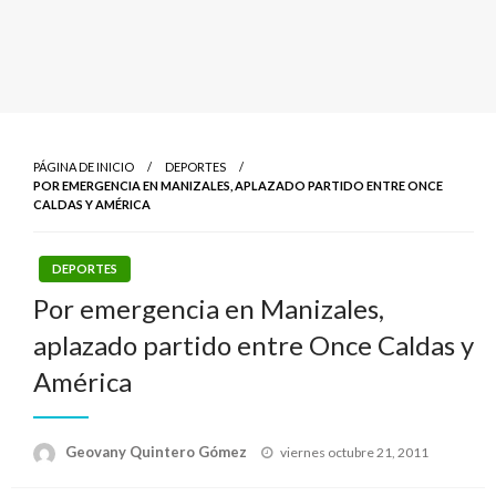
PÁGINA DE INICIO
DEPORTES
POR EMERGENCIA EN MANIZALES, APLAZADO PARTIDO ENTRE ONCE
CALDAS Y AMÉRICA
DEPORTES
Por emergencia en Manizales,
aplazado partido entre Once Caldas y
América
Publicado
Geovany Quintero Gómez
viernes octubre 21, 2011
el