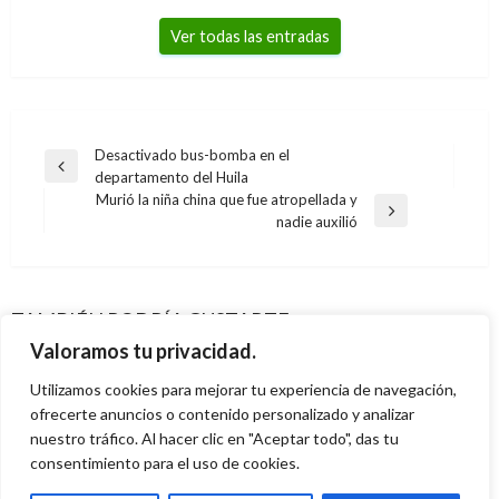
Ver todas las entradas
Navegación
Desactivado bus-bomba en el
Entrada
departamento del Huila
de
anterior
Murió la niña china que fue atropellada y
entradas
Entrada
nadie auxilió
siguiente
DEPORTES
DEPORTES
Definidos los partidos de los octavos de final
Sin goles de Cristiano Ronaldo, Portugal
de la Liga de Campeones
DEPORTES
TAMBIÉN PODRÍA GUSTARTE
DEPORTES
siguió con vida en la Euro 2012
Presidente Santos exalta labor de la selección
Andres Felipe Gama
lunes diciembre 14, 2015
Valoramos tu privacidad.
Lanzan feria náutica más grande de Colombia
Iván Briceño
miércoles junio 13, 2012
Colombia sub-20
Utilizamos cookies para mejorar tu experiencia de navegación,
Manuel Reyes Beltran
lunes febrero 20, 2017
Camilo Gonzalez
ofrecerte anuncios o contenido personalizado y analizar
martes febrero 5, 2013
nuestro tráfico. Al hacer clic en "Aceptar todo", das tu
consentimiento para el uso de cookies.