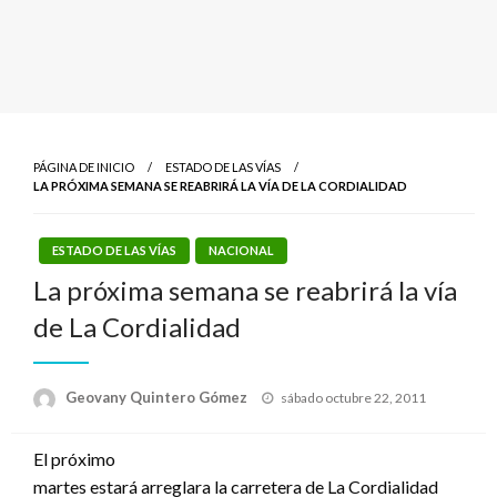
PÁGINA DE INICIO
ESTADO DE LAS VÍAS
LA PRÓXIMA SEMANA SE REABRIRÁ LA VÍA DE LA CORDIALIDAD
ESTADO DE LAS VÍAS
NACIONAL
La próxima semana se reabrirá la vía
de La Cordialidad
Publicado
Geovany Quintero Gómez
sábado octubre 22, 2011
el
El próximo
martes estará arreglara la carretera de La Cordialidad