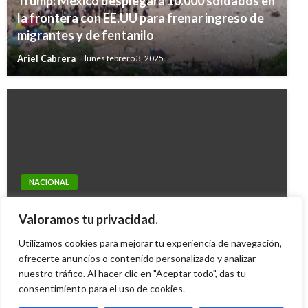
Trump: México desplegará 10.000 soldados en
la frontera con EE.UU para frenar ingreso de
migrantes y de fentanilo
Ariel Cabrera
lunes febrero 3, 2025
NACIONAL
NACIONAL
Autoridades denuncian caso de maltrato
También denuncian hostigamiento de
Valoramos tu privacidad.
animal en tráfico de ganado en Arauca
paramilitares en el norte de Antioquia
Utilizamos cookies para mejorar tu experiencia de navegación,
Andres Felipe Gama
jueves julio 9, 2015
Ariel Cabrera
ofrecerte anuncios o contenido personalizado y analizar
sábado febrero 11, 2017
nuestro tráfico. Al hacer clic en "Aceptar todo", das tu
consentimiento para el uso de cookies.