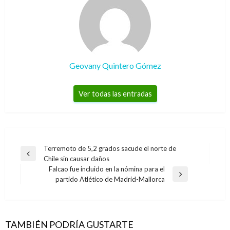
Geovany Quintero Gómez
Ver todas las entradas
Navegación
Terremoto de 5,2 grados sacude el norte de
Entrada
Chile sin causar daños
de
anterior
Falcao fue incluido en la nómina para el
entradas
Entrada
partido Atlético de Madrid-Mallorca
siguiente
TAMBIÉN PODRÍA GUSTARTE