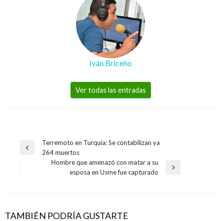
Iván Briceño
Ver todas las entradas
Navegación
Terremoto en Turquía: Se contabilizan ya
Entrada
264 muertos
de
anterior
Hombre que amenazó con matar a su
entradas
Entrada
esposa en Usme fue capturado
siguiente
BOGOTÁ
Los taxistas se encuentran en desventaja
frente a Uber: Alcalde Peñalosa
TAMBIÉN PODRÍA GUSTARTE