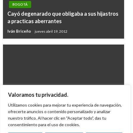
BOGOTÁ
Cayó degenarado que obligaba a sus hijastros
a practicas aberrantes
Iván Briceño
jueves abril 19, 2012
BOGOTÁ
Valoramos tu privacidad.
Accidente en Ciudad Bolívar deja 3 muertos
Utilizamos cookies para mejorar tu experiencia de navegación,
Carolina Urrego
ofrecerte anuncios o contenido personalizado y analizar
miércoles octubre 31, 2012
nuestro tráfico. Al hacer clic en "Aceptar todo", das tu
consentimiento para el uso de cookies.