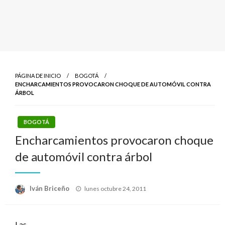
PÁGINA DE INICIO
BOGOTÁ
ENCHARCAMIENTOS PROVOCARON CHOQUE DE AUTOMÓVIL CONTRA
ÁRBOL
BOGOTÁ
Encharcamientos provocaron choque
de automóvil contra árbol
Publicado
Iván Briceño
lunes octubre 24, 2011
el
Las