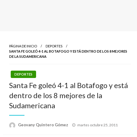
PÁGINA DE INICIO
DEPORTES
SANTA FE GOLEÓ 4-1 AL BOTAFOGO Y ESTÁ DENTRO DE LOS 8 MEJORES
DE LA SUDAMERICANA
DEPORTES
Santa Fe goleó 4-1 al Botafogo y está
dentro de los 8 mejores de la
Sudamericana
Publicado
Geovany Quintero Gómez
martes octubre 25, 2011
el