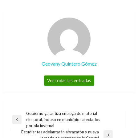
Geovany Quintero Gómez
Ver todas las entradas
Navegación
Gobierno garantiza entrega de material
electoral, incluso en municipios afectados
de
Entrada
por ola invernal
anterior
entradas
Estudiantes adelantarán abrazatón y nueva
Entrada
jornada de marchas en la Capital