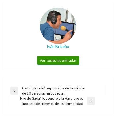
Iván Briceño
Ver todas las entradas
Navegación
Cayó ‘urabeño’ responsable del homicidio
Entrada
de 10 personas en Sopetrán
de
anterior
Hijo de Gadafi le aseguró a la Haya que es
entradas
Entrada
inocente de crímenes de lesa humanidad
siguiente