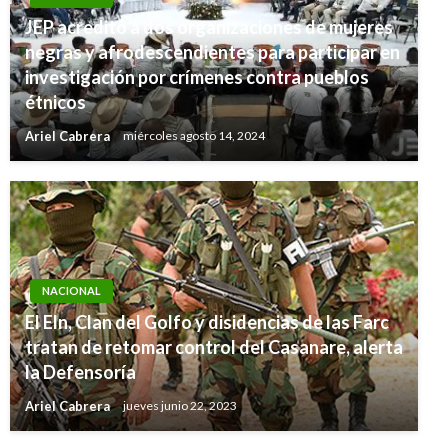
JEP acreditó a dos organizaciones de mujeres
negras y afrodescendientes para participar en
investigación por crímenes contra pueblos
étnicos
Ariel Cabrera
miércoles agosto 14, 2024
NACIONAL
El Eln, Clan del Golfo y disidencias de las Farc
tratan de retomar control del Casanare, alerta
la Defensoría
Ariel Cabrera
jueves junio 22, 2023