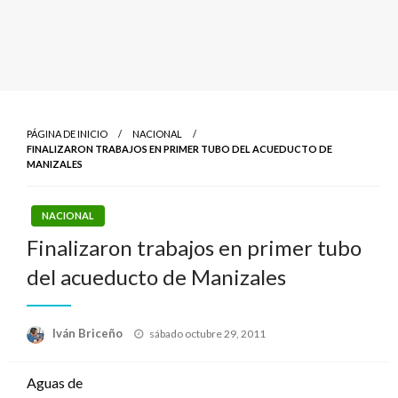
PÁGINA DE INICIO
NACIONAL
FINALIZARON TRABAJOS EN PRIMER TUBO DEL ACUEDUCTO DE
MANIZALES
NACIONAL
Finalizaron trabajos en primer tubo
del acueducto de Manizales
Publicado
Iván Briceño
sábado octubre 29, 2011
el
Aguas de