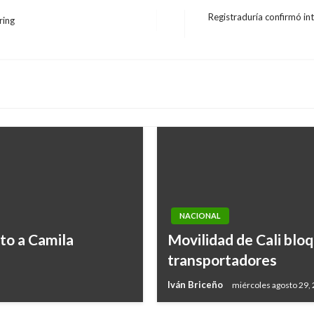
Registraduría confirmó in
ring
Entrada
siguiente
NACIONAL
to a Camila
Movilidad de Cali blo
transportadores
Iván Briceño
miércoles agosto 29,