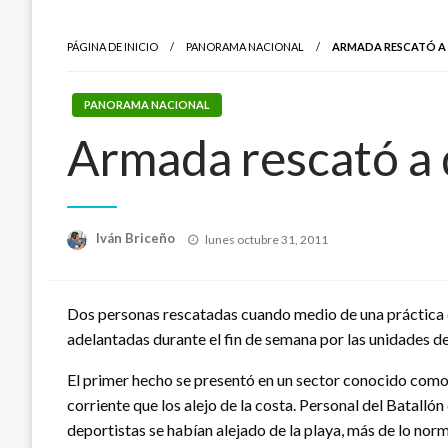
PÁGINA DE INICIO
PANORAMA NACIONAL
ARMADA RESCATÓ A 
PANORAMA NACIONAL
Armada rescató a 
Publicado
Iván Briceño
lunes octubre 31, 2011
el
Dos personas rescatadas cuando medio de una práctica de
adelantadas durante el fin de semana por las unidades de
El primer hecho se presentó en un sector conocido como “
corriente que los alejo de la costa. Personal del Batalló
deportistas se habían alejado de la playa, más de lo norm