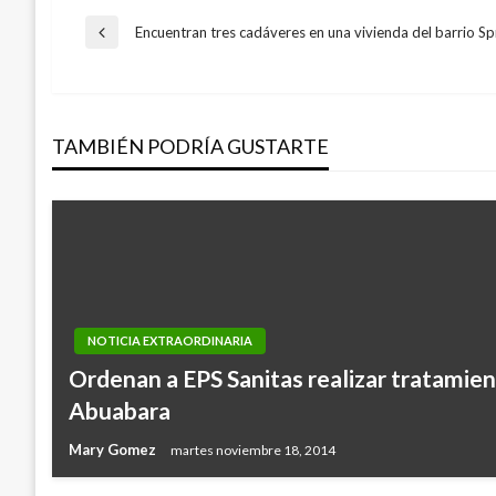
Navegación
Encuentran tres cadáveres en una vivienda del barrio Sp
Entrada
anterior
de
TAMBIÉN PODRÍA GUSTARTE
entradas
NOTICIA EXTRAORDINARIA
Ordenan a EPS Sanitas realizar tratamien
Abuabara
Mary Gomez
martes noviembre 18, 2014