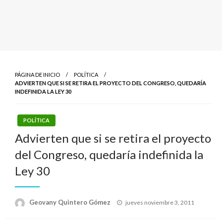
PÁGINA DE INICIO
POLÍTICA
ADVIERTEN QUE SI SE RETIRA EL PROYECTO DEL CONGRESO, QUEDARÍA
INDEFINIDA LA LEY 30
POLÍTICA
Advierten que si se retira el proyecto
del Congreso, quedaría indefinida la
Ley 30
Publicado
Geovany Quintero Gómez
jueves noviembre 3, 2011
el