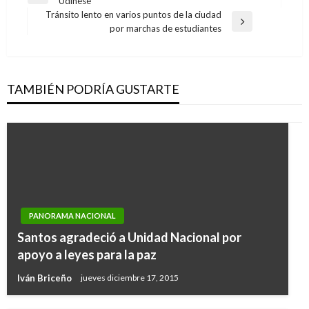
Udinese
de
anterior
Tránsito lento en varios puntos de la ciudad
entradas
Entrada
por marchas de estudiantes
siguiente
TAMBIÉN PODRÍA GUSTARTE
PANORAMA NACIONAL
Santos agradeció a Unidad Nacional por
apoyo a leyes para la paz
Iván Briceño
jueves diciembre 17, 2015