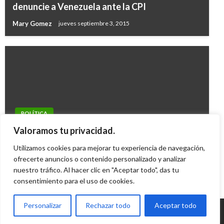
denuncie a Venezuela ante la CPI
Mary Gomez
jueves septiembre 3, 2015
POLÍTICA
Mejora la calidad de vida de los colombianos,
Valoramos tu privacidad.
según encuesta
Utilizamos cookies para mejorar tu experiencia de navegación,
Geovany Quintero Gómez
ofrecerte anuncios o contenido personalizado y analizar
martes abril 17, 2012
nuestro tráfico. Al hacer clic en "Aceptar todo", das tu
consentimiento para el uso de cookies.
Personalizar
Rechazar todo
Aceptar todo
© Radio Santa Fe 1070 am