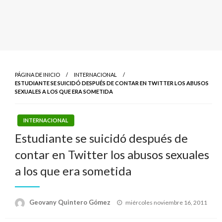
PÁGINA DE INICIO
INTERNACIONAL
ESTUDIANTE SE SUICIDÓ DESPUÉS DE CONTAR EN TWITTER LOS ABUSOS
SEXUALES A LOS QUE ERA SOMETIDA
INTERNACIONAL
Estudiante se suicidó después de
contar en Twitter los abusos sexuales
a los que era sometida
Publicado
Geovany Quintero Gómez
miércoles noviembre 16, 2011
el