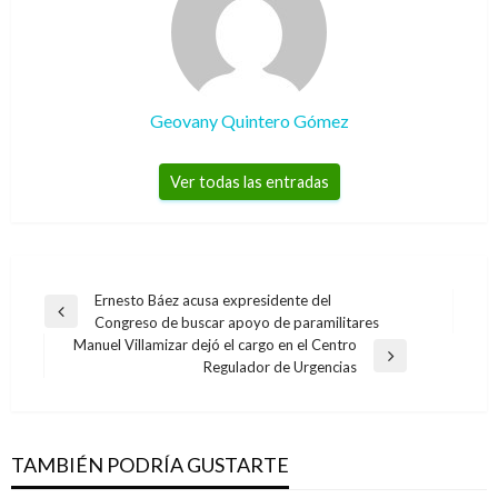
Geovany Quintero Gómez
Ver todas las entradas
Navegación
Ernesto Báez acusa expresidente del
Entrada
Congreso de buscar apoyo de paramilitares
de
anterior
Manuel Villamizar dejó el cargo en el Centro
entradas
Entrada
Regulador de Urgencias
siguiente
TAMBIÉN PODRÍA GUSTARTE