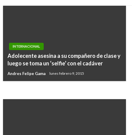
INTERNACIONAL
INTERNACIONAL
Régimen de Maduro rechaza inclusión de
Adolecente asesina a su compañero de clase y
INTERNACIONAL
Tareck El Aissami en la lista de personas «más
luego se toma un ‘selfie’ con el cadáver
Australia de nuevo en alerta por subidas de
buscadas» por EE.UU
Andres Felipe Gama
lunes febrero 9, 2015
temperaturas
Ariel Cabrera
jueves agosto 1, 2019
Giovanni Alarcón M.
jueves enero 23, 2020