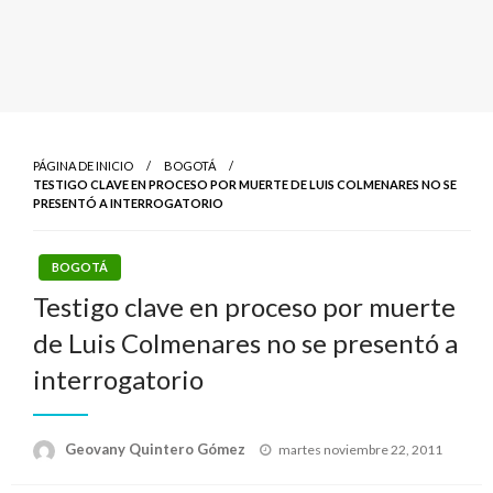
PÁGINA DE INICIO
BOGOTÁ
TESTIGO CLAVE EN PROCESO POR MUERTE DE LUIS COLMENARES NO SE
PRESENTÓ A INTERROGATORIO
BOGOTÁ
Testigo clave en proceso por muerte
de Luis Colmenares no se presentó a
interrogatorio
Publicado
Geovany Quintero Gómez
martes noviembre 22, 2011
el