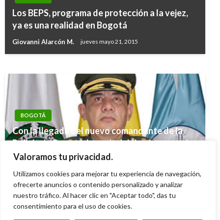
“La Carrera Séptima no puede estar
Los BEPS, programa de protección a la vejez,
supeditada a la coyuntura electoral del país”:
ya es una realidad en Bogotá
IDU
Giovanni Alarcón M.
jueves mayo 21, 2015
Giovanni Alarcón M.
domingo octubre 22, 2017
BOGOTÁ
Con la llegada del nuevo comandante de la
Policía de Bogotá, la capital del país contará
con tres generales encargados de la
Valoramos tu privacidad.
seguridad en la ciudad y la región centro
Utilizamos cookies para mejorar tu experiencia de navegación,
Carlos Martinez
ofrecerte anuncios o contenido personalizado y analizar
miércoles abril 21, 2021
nuestro tráfico. Al hacer clic en "Aceptar todo", das tu
consentimiento para el uso de cookies.