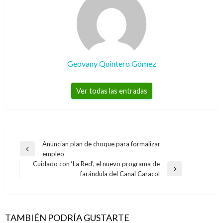
Geovany Quintero Gómez
Ver todas las entradas
Navegación
Anuncian plan de choque para formalizar
Entrada
empleo
de
anterior
Cuidado con ‘La Red’, el nuevo programa de
entradas
Entrada
farándula del Canal Caracol
siguiente
TAMBIÉN PODRÍA GUSTARTE