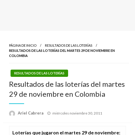
PÁGINA DE INICIO
RESULTADOS DE LAS LOTERÍAS
RESULTADOS DE LAS LOTERÍAS DEL MARTES 29 DE NOVIEMBRE EN
COLOMBIA
RESULTADOS DE LAS LOTERÍAS
Resultados de las loterías del martes
29 de noviembre en Colombia
Publicado
Ariel Cabrera
miércoles noviembre 30, 2011
el
Loterías que jugaron el martes 29 de noviembre
: