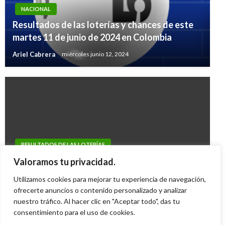
NACIONAL
Resultados de las loterías y chances de este
martes 11 de junio de 2024 en Colombia
Ariel Cabrera
miércoles junio 12, 2024
RESULTADOS DE LAS LOTERÍAS
Resultados de las loterías jueves 14 de enero
Valoramos tu privacidad.
del 2010
Utilizamos cookies para mejorar tu experiencia de navegación,
Iván Briceño
ofrecerte anuncios o contenido personalizado y analizar
viernes enero 15, 2010
nuestro tráfico. Al hacer clic en "Aceptar todo", das tu
consentimiento para el uso de cookies.