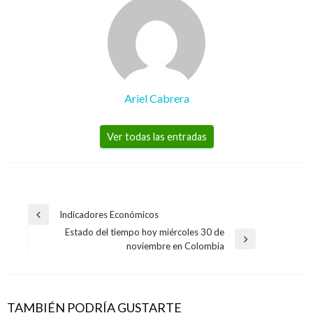
Ariel Cabrera
Ver todas las entradas
Navegación
Indicadores Económicos
Entrada
de
Estado del tiempo hoy miércoles 30 de
anterior
Entrada
noviembre en Colombia
entradas
siguiente
TAMBIÉN PODRÍA GUSTARTE