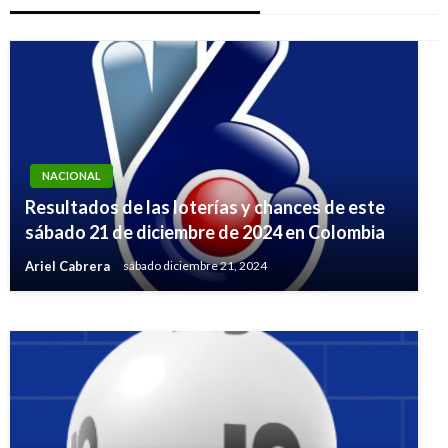
NACIONAL
NACIONAL
Resultados de las loterías y chances de este
Resultados de las loterías y chances de este
sábado 21 de diciembre de 2024 en Colombia
lunes 15 de junio en Colombia
Ariel Cabrera
sábado diciembre 21, 2024
Ariel Cabrera
martes junio 16, 2020