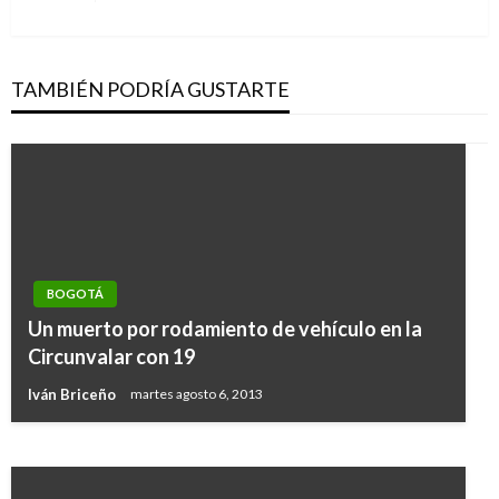
siguiente
TAMBIÉN PODRÍA GUSTARTE
BOGOTÁ
BOGOTÁ
Estudio: 140 minutos en TransMilenio
Un muerto por rodamiento de vehículo en la
equivalen a respirar 24 horas de aire
Circunvalar con 19
contaminado
Iván Briceño
martes agosto 6, 2013
Iván Briceño
miércoles marzo 6, 2019