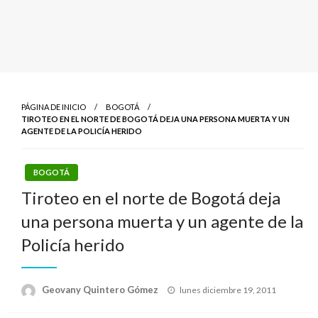
PÁGINA DE INICIO
BOGOTÁ
TIROTEO EN EL NORTE DE BOGOTÁ DEJA UNA PERSONA MUERTA Y UN
AGENTE DE LA POLICÍA HERIDO
BOGOTÁ
Tiroteo en el norte de Bogotá deja
una persona muerta y un agente de la
Policía herido
Publicado
Geovany Quintero Gómez
lunes diciembre 19, 2011
el