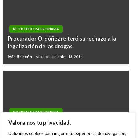
NOTICIA EXTRAORDINARIA
Procurador Ordóñez reiteró su rechazo a la
legalización de las drogas
Iván Briceño
sábado septiembre 13, 2014
NOTICIA EXTRAORDINARIA
Fiscalía abre investigación contra el General
Valoramos tu privacidad.
Palomino por presunto acoso sexual
Utilizamos cookies para mejorar tu experiencia de navegación,