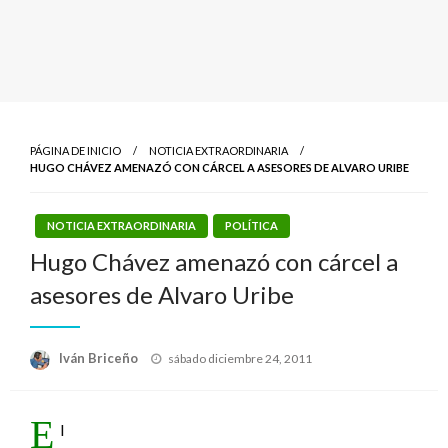
PÁGINA DE INICIO
NOTICIA EXTRAORDINARIA
HUGO CHÁVEZ AMENAZÓ CON CÁRCEL A ASESORES DE ALVARO URIBE
NOTICIA EXTRAORDINARIA
POLÍTICA
Hugo Chávez amenazó con cárcel a
asesores de Alvaro Uribe
Publicado
Iván Briceño
sábado diciembre 24, 2011
el
E
l