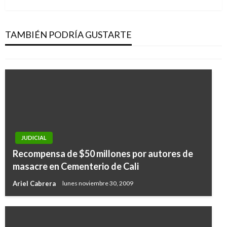
Ya no habrá en Colombia municipios
descertificados en materia de agua potable y
saneamiento básico
TAMBIÉN PODRÍA GUSTARTE
Manuel Reyes Beltran
miércoles junio 12, 2019
JUDICIAL
Recompensa de $50 millones por autores de
masacre en Cementerio de Cali
Ariel Cabrera
lunes noviembre 30, 2009