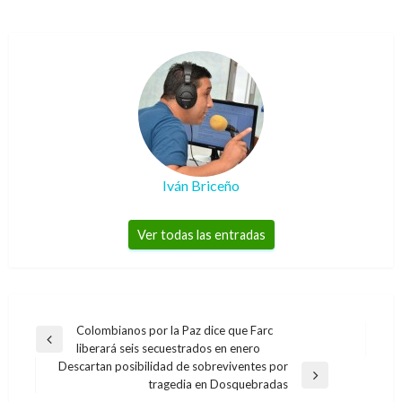
Iván Briceño
Ver todas las entradas
Navegación
Colombianos por la Paz dice que Farc
Entrada
liberará seis secuestrados en enero
de
anterior
Descartan posibilidad de sobreviventes por
entradas
POLÍTICA
Entrada
tragedia en Dosquebradas
siguiente