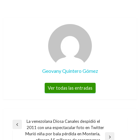
Geovany Quintero Gómez
Ver todas las entradas
Navegación
La venezolana Diosa Canales despidió el
Entrada
2011 con una espectacular foto en Twitter
de
anterior
Murió niña por bala pérdida en Monteria,
entradas
Entrada
ofrecen 15 millones de recompensa