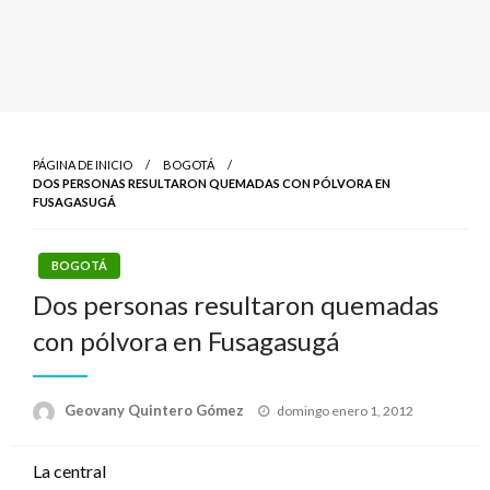
PÁGINA DE INICIO
BOGOTÁ
DOS PERSONAS RESULTARON QUEMADAS CON PÓLVORA EN
FUSAGASUGÁ
BOGOTÁ
Dos personas resultaron quemadas
con pólvora en Fusagasugá
Publicado
Geovany Quintero Gómez
domingo enero 1, 2012
el
La central