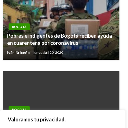
BOGOTÁ
BOGOTÁ
Pobres e indigentes de Bogotá reciben ayuda
El Escuadrón Anticrueldad ha rescatado a más
en cuarentena por coronavirus
de 80 animales este año
Iván Briceño
lunes abril 20, 2020
Giovanni Alarcón M.
miércoles agosto 23, 2017
BOGOTÁ
Aplazaron por un mes la restricción diurna a
Valoramos tu privacidad.
camiones en Bogotá