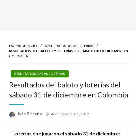
PÁGINA DE INICIO
RESULTADOS DE LAS LOTERÍAS
RESULTADOS DEL BALOTO Y LOTERÍAS DEL SÁBADO 31 DE DICIEMBRE EN
COLOMBIA
RESULTADOS DE LAS LOTERÍAS
Resultados del baloto y loterías del
sábado 31 de diciembre en Colombia
Publicado
Iván Briceño
domingo enero 1, 2012
el
Loterías que jugaron el sábado 31 de diciembre
: