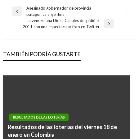
Navegación
Asesinado gobernador de provincia
Entrada
patagónica argentina
de
anterior
La venezolana Diosa Canales despidió el
entradas
Entrada
2011 con una espectacular foto en Twitter
siguiente
NACIONAL
Resultados de las loterías y chances de este
viernes 24 de noviembre en Colombia
TAMBIÉN PODRÍA GUSTARTE
Ariel Cabrera
sábado noviembre 25, 2017
RESULTADOS DE LAS LOTERÍAS
Resultados de las loterías del viernes 18 de
enero en Colombia