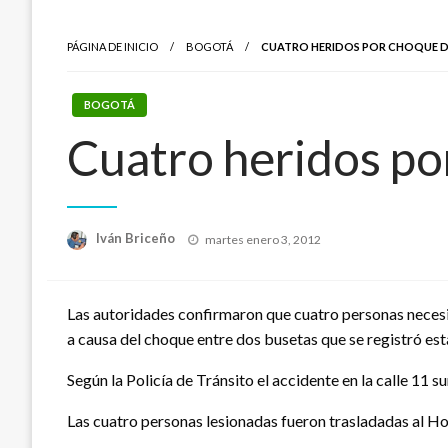
PÁGINA DE INICIO
BOGOTÁ
CUATRO HERIDOS POR CHOQUE DE
BOGOTÁ
Cuatro heridos po
Publicado
Iván Briceño
martes enero 3, 2012
el
Las autoridades confirmaron que cuatro personas necesita
a causa del choque entre dos busetas que se registró esta
Según la Policía de Tránsito el accidente en la calle 11 s
Las cuatro personas lesionadas fueron trasladadas al Hos