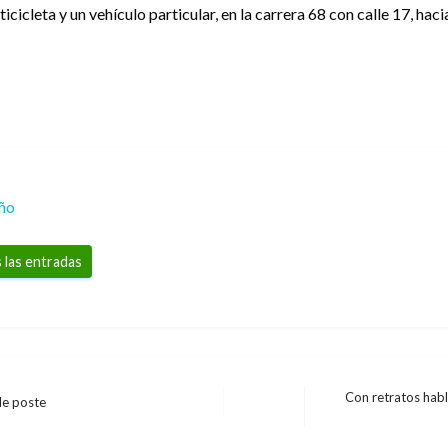
icleta y un vehículo particular, en la carrera 68 con calle 17, hacia
eño
 las entradas
Con retratos habl
 de poste
Entrada
siguiente