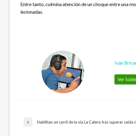
Entre tanto, culmina atención de un choque entre una motic
lesionadas.
Iván Bric
Ver todas
Navegación
Habilitan un carril de la vía La Calera tras superar caída
Entrada
anterior