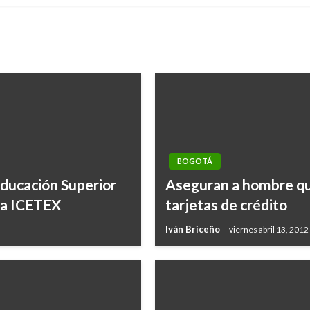
BOGOTÁ
Educación Superior
Aseguran a hombre que
ea ICETEX
tarjetas de crédito
Iván Briceño
viernes abril 13, 2012