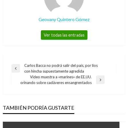
Geovany Quintero Gómez
Ver todas las entradas
Navegación
Carlos Bacca no podrá salir del país, por líos
Entrada
con hincha supuestamente agredida
de
anterior
Video muestra a «marines» de EE.UU.
entradas
Entrada
orinando sobre cadáveres ensangrentados
siguiente
TAMBIÉN PODRÍA GUSTARTE