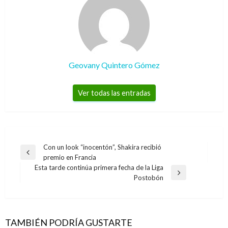
Geovany Quintero Gómez
Ver todas las entradas
Navegación
Con un look “inocentón”, Shakira recibió
Entrada
premio en Francia
de
anterior
Esta tarde continúa primera fecha de la Liga
entradas
Entrada
Postobón
siguiente
TAMBIÉN PODRÍA GUSTARTE