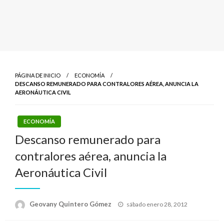
PÁGINA DE INICIO
ECONOMÍA
DESCANSO REMUNERADO PARA CONTRALORES AÉREA, ANUNCIA LA
AERONÁUTICA CIVIL
ECONOMÍA
Descanso remunerado para
contralores aérea, anuncia la
Aeronáutica Civil
Publicado
Geovany Quintero Gómez
sábado enero 28, 2012
el