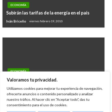
SuperSociedades presentó avances en la
ECONOMÍA
lucha contra la captación ilícita y el soborno
Subirán las tarifas de la energía en el país
transnacional
Iván Briceño
viernes febrero 19, 2010
Iván Briceño
martes octubre 9, 2018
ECONOMÍA
Confis aprobó aval fiscal por $1.7 billones para
Valoramos tu privacidad.
contrucción de vías
Utilizamos cookies para mejorar tu experiencia de navegación,
Mary Gomez
ofrecerte anuncios o contenido personalizado y analizar
jueves julio 16, 2015
nuestro tráfico. Al hacer clic en "Aceptar todo", das tu
consentimiento para el uso de cookies.