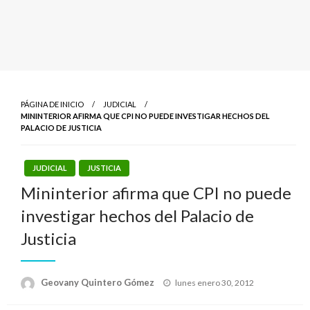
PÁGINA DE INICIO
JUDICIAL
MININTERIOR AFIRMA QUE CPI NO PUEDE INVESTIGAR HECHOS DEL
PALACIO DE JUSTICIA
JUDICIAL
JUSTICIA
Mininterior afirma que CPI no puede
investigar hechos del Palacio de
Justicia
Publicado
Geovany Quintero Gómez
lunes enero 30, 2012
el