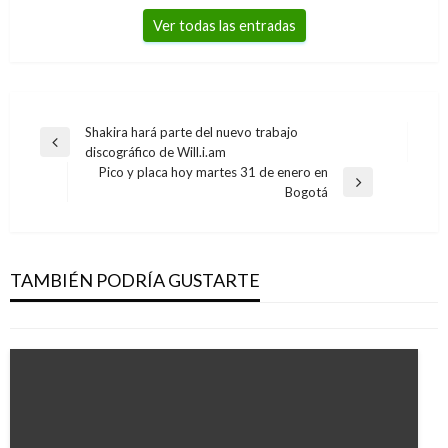
Ver todas las entradas
Navegación
Shakira hará parte del nuevo trabajo
Entrada
discográfico de Will.i.am
de
anterior
Pico y placa hoy martes 31 de enero en
entradas
Entrada
Bogotá
siguiente
JUDICIAL
Capturan a ciudadano colombiano en
laboratorio de cocaína del centro de Asunción
TAMBIÉN PODRÍA GUSTARTE
Manuel Reyes Beltran
lunes agosto 22, 2016