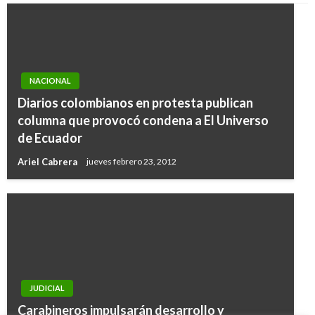
NACIONAL
Diarios colombianos en protesta publican
columna que provocó condena a El Universo
de Ecuador
Ariel Cabrera
jueves febrero 23, 2012
NACIONAL
Queremos que los trabajadores colombianos
JUDICIAL
más vulnerables también tengan una
Carabineros impulsarán desarrollo y