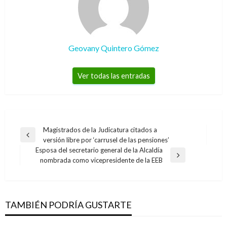
Geovany Quintero Gómez
Ver todas las entradas
Navegación
Magistrados de la Judicatura citados a
Entrada
versión libre por ‘carrusel de las pensiones’
de
anterior
Esposa del secretario general de la Alcaldía
entradas
Entrada
nombrada como vicepresidente de la EEB
siguiente
TAMBIÉN PODRÍA GUSTARTE