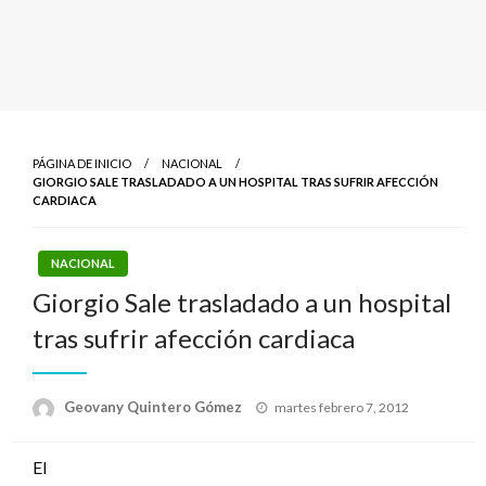
PÁGINA DE INICIO
NACIONAL
GIORGIO SALE TRASLADADO A UN HOSPITAL TRAS SUFRIR AFECCIÓN
CARDIACA
NACIONAL
Giorgio Sale trasladado a un hospital
tras sufrir afección cardiaca
Publicado
Geovany Quintero Gómez
martes febrero 7, 2012
el
El