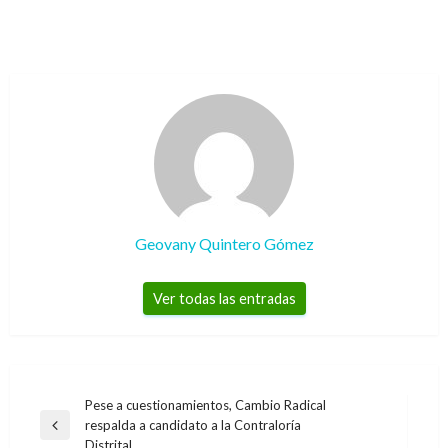
Geovany Quintero Gómez
Ver todas las entradas
Navegación
Pese a cuestionamientos, Cambio Radical
respalda a candidato a la Contraloría
de
Entrada
Distrital