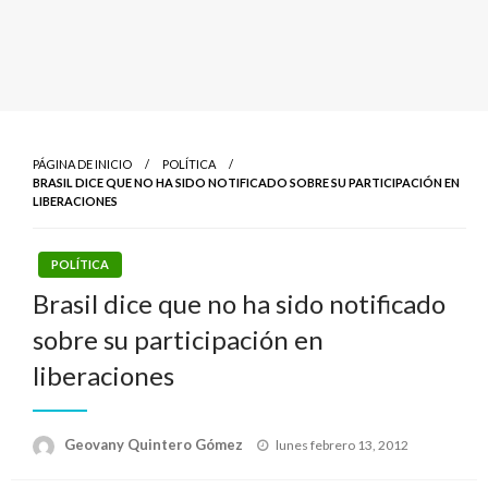
PÁGINA DE INICIO
POLÍTICA
BRASIL DICE QUE NO HA SIDO NOTIFICADO SOBRE SU PARTICIPACIÓN EN
LIBERACIONES
POLÍTICA
Brasil dice que no ha sido notificado
sobre su participación en
liberaciones
Publicado
Geovany Quintero Gómez
lunes febrero 13, 2012
el