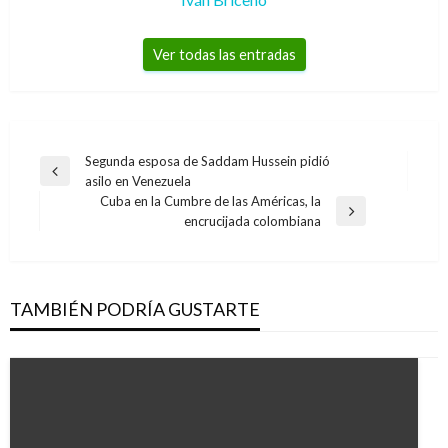
Ver todas las entradas
Navegación
Segunda esposa de Saddam Hussein pidió
Entrada
asilo en Venezuela
de
anterior
Cuba en la Cumbre de las Américas, la
entradas
Entrada
encrucijada colombiana
siguiente
TAMBIÉN PODRÍA GUSTARTE