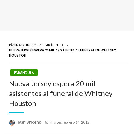
PÁGINA DE INICIO
FARÁNDULA
NUEVA JERSEY ESPERA 20 MIL ASISTENTES AL FUNERAL DE WHITNEY
HOUSTON
FARÁNDULA
Nueva Jersey espera 20 mil
asistentes al funeral de Whitney
Houston
Publicado
Iván Briceño
martes febrero 14, 2012
el