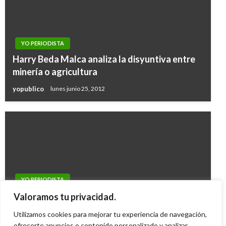
YO PERIODISTA
Harry Beda Malca analiza la disyuntiva entre
minería o agricultura
yopublico
lunes junio 25, 2012
YO PERIODISTA
se busca el semaforo y la cra 69 con cl 25 en
Valoramos tu privacidad.
monteria
Utilizamos cookies para mejorar tu experiencia de navegación,
yopublico
ofrecerte anuncios o contenido personalizado y analizar
lunes noviembre 9, 2009