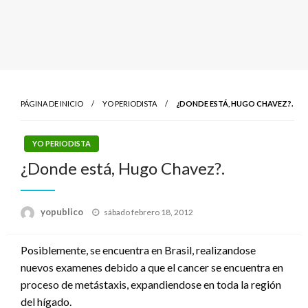
PÁGINA DE INICIO
YO PERIODISTA
¿DONDE ESTÁ, HUGO CHAVEZ?.
YO PERIODISTA
¿Donde está, Hugo Chavez?.
Publicado
yopublico
sábado febrero 18, 2012
el
Posiblemente, se encuentra en Brasil, realizandose
nuevos examenes debido a que el cancer se encuentra en
proceso de metástaxis, expandiendose en toda la región
del hígado.