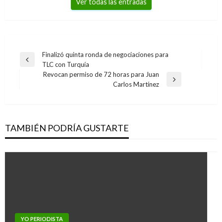
Ver todas las entradas
Navegación
Finalizó quinta ronda de negociaciones para
Entrada
TLC con Turquía
de
anterior
Revocan permiso de 72 horas para Juan
entradas
Entrada
Carlos Martínez
siguiente
TAMBIÉN PODRÍA GUSTARTE
YO PERIODISTA