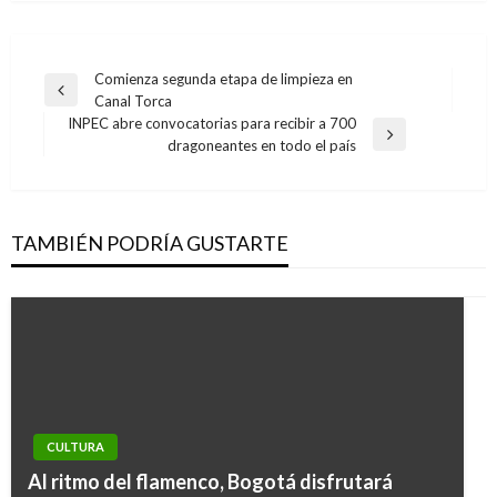
Navegación
Comienza segunda etapa de limpieza en
Entrada
Canal Torca
de
anterior
INPEC abre convocatorias para recibir a 700
entradas
Entrada
dragoneantes en todo el país
siguiente
TAMBIÉN PODRÍA GUSTARTE
CULTURA
BOGOTÁ
Al ritmo del flamenco, Bogotá disfrutará