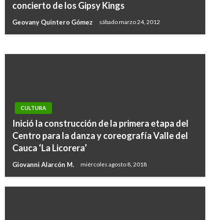
Con gran éxito finalizó el Bogotá Fashion
concierto de los Gipsy Kings
Week
Geovany Quintero Gómez
sábado marzo 24, 2012
Iván Briceño
viernes abril 28, 2017
CULTURA
Inició la construcción de la primera etapa del
Centro para la danza y coreografía Valle del
Cauca ‘La Licorera’
Giovanni Alarcón M.
miércoles agosto 8, 2018