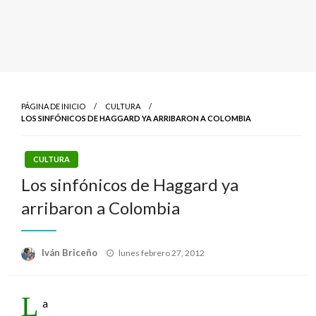
PÁGINA DE INICIO
CULTURA
LOS SINFÓNICOS DE HAGGARD YA ARRIBARON A COLOMBIA
CULTURA
Los sinfónicos de Haggard ya
arribaron a Colombia
Publicado
Iván Briceño
lunes febrero 27, 2012
el
L
a