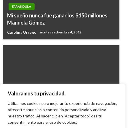
FARÁNDULA
Mi sueño nunca fue ganar los $150 millones:
Manuela Gómez
Carolina Urrego
martes septiembre 4, 2012
FARÁNDULA
Valoramos tu privacidad.
Spider-Man IV lanzará su telaraña en 3D
Utilizamos cookies para mejorar tu experiencia de navegación,
Iván Briceño
ofrecerte anuncios o contenido personalizado y analizar
miércoles febrero 10, 2010
nuestro tráfico. Al hacer clic en "Aceptar todo", das tu
consentimiento para el uso de cookies.