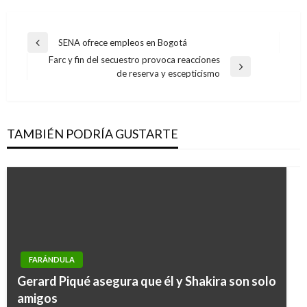
Navegación
SENA ofrece empleos en Bogotá
Entrada
de
Farc y fin del secuestro provoca reacciones
anterior
Entrada
de reserva y escepticismo
entradas
siguiente
TAMBIÉN PODRÍA GUSTARTE
FARÁNDULA
Gerard Piqué asegura que él y Shakira son solo
amigos