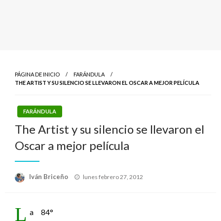
PÁGINA DE INICIO
FARÁNDULA
THE ARTIST Y SU SILENCIO SE LLEVARON EL OSCAR A MEJOR PELÍCULA
FARÁNDULA
The Artist y su silencio se llevaron el
Oscar a mejor película
Publicado
Iván Briceño
lunes febrero 27, 2012
el
L
a 84°