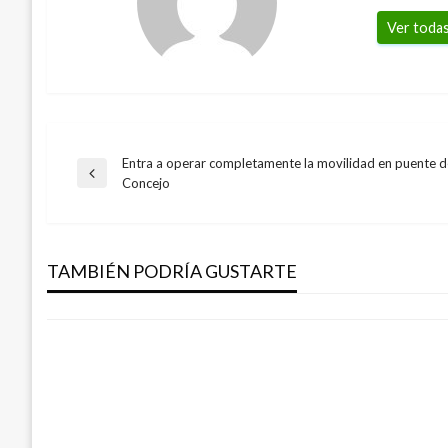
Ver todas
Entra a operar completamente la movilidad en puente d
Navegación
Entrada
Concejo
NACIONAL
anterior
de
Cumbre de mujeres por el desarrollo de 
noviembre
TAMBIÉN PODRÍA GUSTARTE
entradas
Giovanni Alarcón M.
jueves noviembre 22, 2018