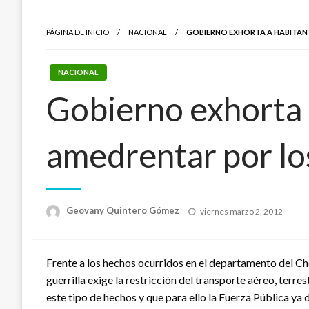
PÁGINA DE INICIO
NACIONAL
GOBIERNO EXHORTA A HABITAN
NACIONAL
Gobierno exhorta 
amedrentar por lo
Publicado
Geovany Quintero Gómez
viernes marzo 2, 2012
el
Frente a los hechos ocurridos en el departamento del Ch
guerrilla exige la restricción del transporte aéreo, terr
este tipo de hechos y que para ello la Fuerza Pública ya