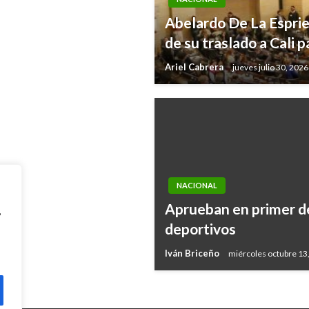
Abelardo De La Esprie
uridad para el
de su traslado a Cali p
Ariel Cabrera
jueves julio 30, 2026
NACIONAL
Aprueban en primer d
,
deportivos
Iván Briceño
miércoles octubre 13