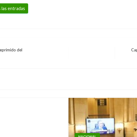
 las entradas
eprimido del
Cap
Entrada
siguiente
género este 25 de
NACIONAL