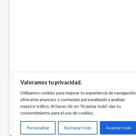
NACIONAL
Bolívar: anuncian nuevas medidas de seg
departamento
Manuel Reyes Beltran
miércoles febrero 19, 2020
Valoramos tu privacidad.
Utilizamos cookies para mejorar tu experiencia de navegación
ofrecerte anuncios o contenido personalizado y analizar
nuestro tráfico. Al hacer clic en "Aceptar todo", das tu
consentimiento para el uso de cookies.
Personalizar
Rechazar todo
Aceptar todo