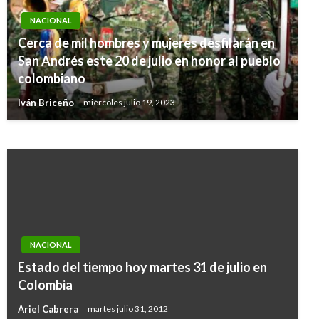
NACIONAL
Cerca de mil hombres y mujeres desfilarán en
NACIONAL
San Andrés este 20 de julio en honor al pueblo
La tutela no es el mecanismo de entrada al
colombiano
sistema de salud: Minsalud
Iván Briceño
miércoles julio 19, 2023
Manuel Reyes Beltran
martes julio 9, 2019
NACIONAL
Estado del tiempo hoy martes 31 de julio en
Colombia
Ariel Cabrera
martes julio 31, 2012