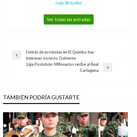
Iván Briceño
Ver todas las entradas
Navegación
Detrás de protestas en El Quimbo hay
Entrada
intereses oscuros: Gobierno
de
anterior
Liga Postobón: Millonarios recibe al Real
entradas
Entrada
Cartagena
siguiente
TAMBIÉN PODRÍA GUSTARTE