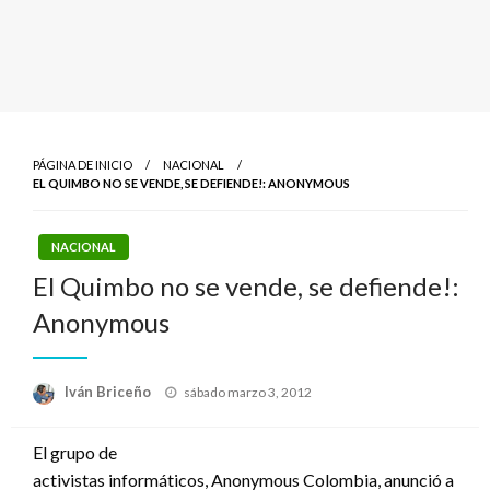
PÁGINA DE INICIO
NACIONAL
EL QUIMBO NO SE VENDE, SE DEFIENDE!: ANONYMOUS
NACIONAL
El Quimbo no se vende, se defiende!:
Anonymous
Publicado
Iván Briceño
sábado marzo 3, 2012
el
El grupo de
activistas informáticos, Anonymous Colombia, anunció a