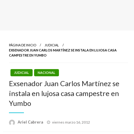
PÁGINA DE INICIO
JUDICIAL
EXSENADOR JUAN CARLOS MARTÍNEZ SE INSTALA EN LUJOSA CASA
CAMPESTRE EN YUMBO
JUDICIAL
NACIONAL
Exsenador Juan Carlos Martínez se
instala en lujosa casa campestre en
Yumbo
Publicado
Ariel Cabrera
viernes marzo 16, 2012
el