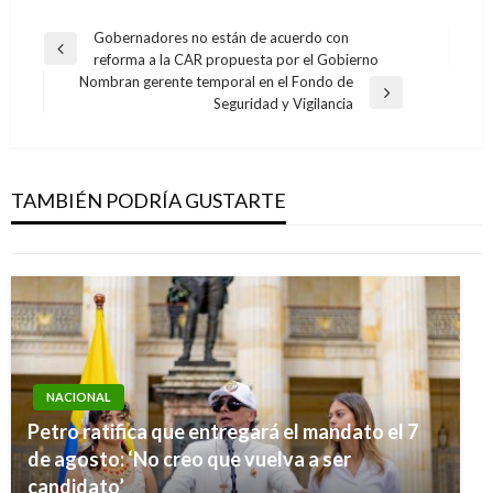
Navegación
Gobernadores no están de acuerdo con
Entrada
reforma a la CAR propuesta por el Gobierno
de
anterior
Nombran gerente temporal en el Fondo de
entradas
Entrada
Seguridad y Vigilancia
siguiente
NACIONAL
$5.000 millones para apoyar la siembra y
comercialización de algodón
TAMBIÉN PODRÍA GUSTARTE
Manuel Reyes Beltran
miércoles septiembre 11, 2019
NACIONAL
Petro ratifica que entregará el mandato el 7
de agosto: ‘No creo que vuelva a ser
candidato’