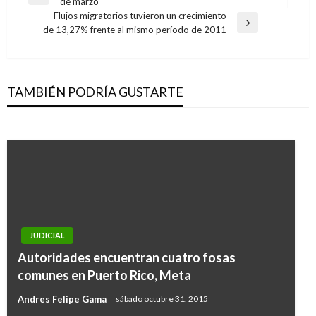
Entrada
de marzo
de
anterior
Flujos migratorios tuvieron un crecimiento
entradas
Entrada
de 13,27% frente al mismo período de 2011
siguiente
JUDICIAL
Empresario Mauricio Vergara acepta cargos
por facilitar sobornos de Odebrecht
TAMBIÉN PODRÍA GUSTARTE
Giovanni Alarcón M.
domingo agosto 13, 2017
JUDICIAL
Autoridades encuentran cuatro fosas
comunes en Puerto Rico, Meta
Andres Felipe Gama
sábado octubre 31, 2015