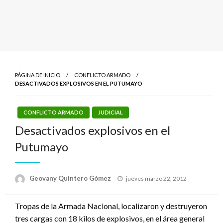
PÁGINA DE INICIO
CONFLICTO ARMADO
DESACTIVADOS EXPLOSIVOS EN EL PUTUMAYO
CONFLICTO ARMADO
JUDICIAL
Desactivados explosivos en el
Putumayo
Publicado
Geovany Quintero Gómez
jueves marzo 22, 2012
el
Tropas de la Armada Nacional, localizaron y destruyeron
tres cargas con 18 kilos de explosivos, en el área general