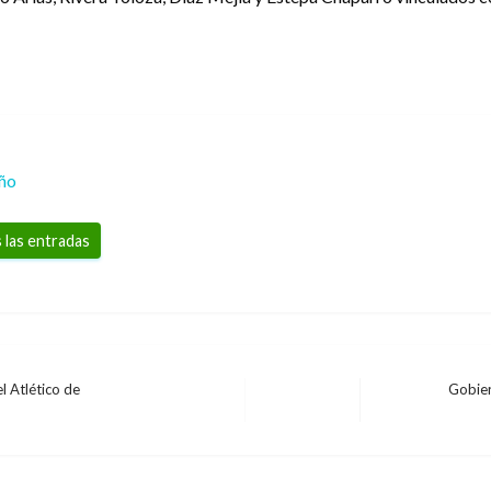
eño
 las entradas
l Atlético de
Gobier
Entrada
siguiente
rc asesina a sus