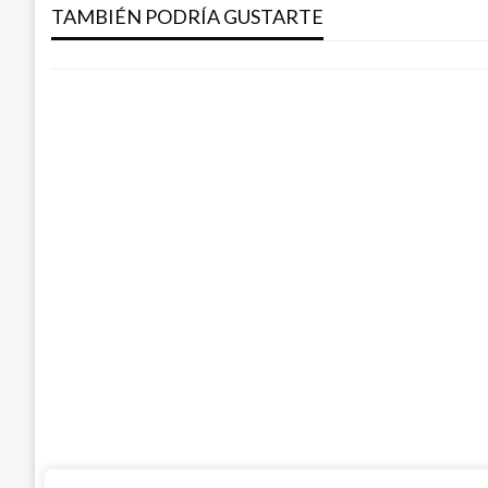
propios combatientes
TAMBIÉN PODRÍA GUSTARTE
entradas
Iván Briceño
sábado febrero 26, 2011
JUDICIAL
Envían a la cárcel a 8 integrantes del cla
un suboficial y un patrullero de la Policía
Ariel Cabrera
miércoles mayo 27, 2020