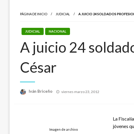
PÁGINA DE INICIO
JUDICIAL
A JUICIO 24 SOLDADOS PROFESIO
JUDICIAL
NACIONAL
A juicio 24 soldad
César
Publicado
Iván Briceño
viernes marzo 23, 2012
el
La Fiscalí
jóvenes qu
Imagen de archivo