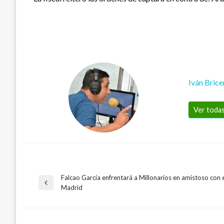
Iván Bric
Ver todas
Falcao García enfrentará a Millonarios en amistoso con e
Navegación
Entrada
Madrid
CONFLICTO ARMADO
anterior
de
Correos del Mono Jojoy confirman que Fa