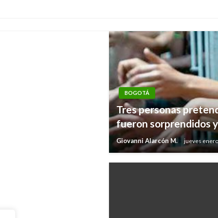
BOGOTÁ
Tres personas pretend
n del golfo junto con
fueron sorprendidos y 
Giovanni Alarcón M.
jueves enero