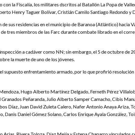
 con la Fiscalía, los militares dscritos al Batallón La Popa de Valle
oberto Henry Taguer Bolívar, Cristián Camilo Santiago Redondo y 
n de sus residencias en el municipio de Baranoa (Atlántico) hacia V
te de tres miembros de las Farc durante combate librado en el corr
 inspección a cadáver como NN; sin embargo, el 5 de octubre de 20
obre la muerte de uno de los jóvenes.
el supuesto enfrentamiento armado, por lo que profirió resolución
Mendoza, Hugo Alberto Martínez Delgado, Ferneth Pérez Villalobos,
l Granados Peñaranda, Julio Alberto Samper Camacho, Cibis Manuel
lobos Díaz, Juan David Zuleta Calero, Nafer Antonio Anaya Ariza, 
o, Danis Daniel Gómez Solano, Carlos Enrique Ayala González, Toi
Arao Arias, Rivera Toloza, Díaz Mejía y Estepa Chaparro vinculados