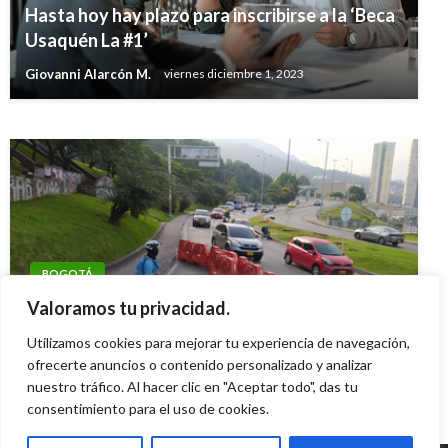
BOGOTÁ
Hasta hoy hay plazo para inscribirse a la ‘Beca
Duro golpe al contrabando de textiles y
Usaquén La #1’
cacharrería en Chapinero
Giovanni Alarcón M.
viernes diciembre 1, 2023
Iván Briceño
jueves enero 30, 2020
BOGOTÁ
Por obras hay cierres en la Autopista Norte
Valoramos tu privacidad.
con Calle 127 hasta mañana 5 de febrero
Utilizamos cookies para mejorar tu experiencia de navegación,
ofrecerte anuncios o contenido personalizado y analizar
Diana Becerra
domingo febrero 4, 2024
nuestro tráfico. Al hacer clic en "Aceptar todo", das tu
consentimiento para el uso de cookies.