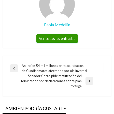
Paola Medellin
Ver todas las entradas
Navegación
Anuncian 54 mil millones para acueductos
Entrada
de Cundinamarca afectados por ola invernal
de
anterior
Senador Corzo pide rectificación del
entradas
MinInterior por declaraciones sobre plan
Entrada
tortuga
siguiente
TAMBIÉN PODRÍA GUSTARTE