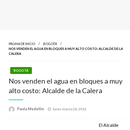
PÁGINA DE INICIO
BOGOTÁ
NOS VENDEN EL AGUA EN BLOQUES A MUY ALTO COSTO: ALCALDE DE LA
CALERA
BOGOTÁ
Nos venden el agua en bloques a muy
alto costo: Alcalde de la Calera
Publicado
Paola Medellin
lunes marzo 26, 2012
el
El Alcalde