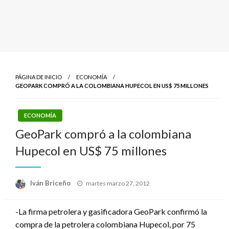
PÁGINA DE INICIO
ECONOMÍA
GEOPARK COMPRÓ A LA COLOMBIANA HUPECOL EN US$ 75 MILLONES
ECONOMÍA
GeoPark compró a la colombiana
Hupecol en US$ 75 millones
Publicado
Iván Briceño
martes marzo 27, 2012
el
-La firma petrolera y gasificadora GeoPark confirmó la
compra de la petrolera colombiana Hupecol, por 75