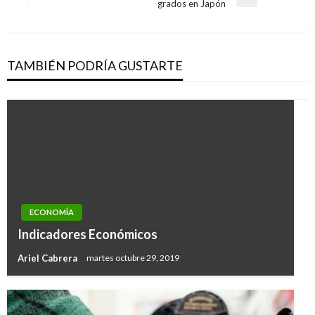
entradas
Entrada
grados en Japón
siguiente
TAMBIÉN PODRÍA GUSTARTE
ECONOMÍA
Indicadores Económicos
Ariel Cabrera
martes octubre 29, 2019