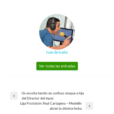
Iván Briceño
Ver todas las entradas
Navegación
Un escolta herido en confuso ataque a hija
Entrada
del Director del Inpec
de
anterior
Liga Postobón: Real Cartagena – Medellín
entradas
Entrada
abren la décima fecha
siguiente
NACIONAL