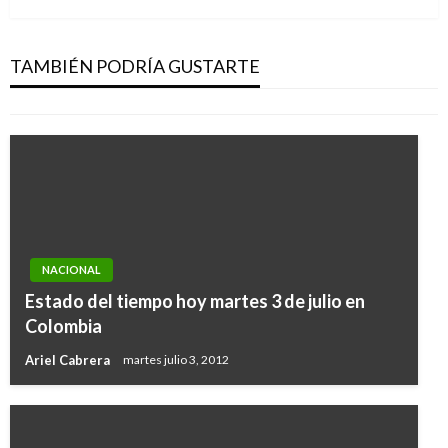
Gobierno intensifica plan de desminado en 287
municipios del territorio colombiano
TAMBIÉN PODRÍA GUSTARTE
Ariel Cabrera
jueves septiembre 15, 2016
NACIONAL
Estado del tiempo hoy martes 3 de julio en
Colombia
Ariel Cabrera
martes julio 3, 2012