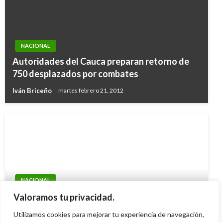
NACIONAL
Autoridades del Cauca preparan retorno de
750 desplazados por combates
Iván Briceño
martes febrero 21, 2012
NACIONAL
Resultados de las loterías y chances del
Valoramos tu privacidad.
martes 27 de septiembre en Colombia
Utilizamos cookies para mejorar tu experiencia de navegación,