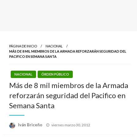
PÁGINA DE INICIO
NACIONAL
MÁS DE 8 MIL MIEMBROS DE LA ARMADA REFORZARÁN SEGURIDAD DEL
PACIFICO EN SEMANA SANTA
NACIONAL
ÓRDEN PÚBLICO
Más de 8 mil miembros de la Armada
reforzarán seguridad del Pacifico en
Semana Santa
Publicado
Iván Briceño
viernes marzo 30, 2012
el