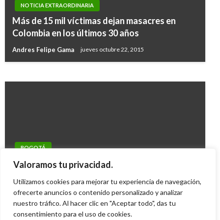
NOTICIA EXTRAORDINARIA
POLÍTICA
Más de 15 mil víctimas dejan masacres en
Cámara condecora a la leyenda del rock
Colombia en los últimos 30 años
colombiano Chucho Merchán
Andres Felipe Gama
jueves octubre 22, 2015
Iván Briceño
martes noviembre 6, 2018
BOGOTÁ
Leszli Kalli destapó un escándalo de acoso
Valoramos tu privacidad.
sexual y celos en el Palacio Lievano
Utilizamos cookies para mejorar tu experiencia de navegación,
Iván Briceño
ofrecerte anuncios o contenido personalizado y analizar
martes julio 9, 2013
nuestro tráfico. Al hacer clic en "Aceptar todo", das tu
consentimiento para el uso de cookies.