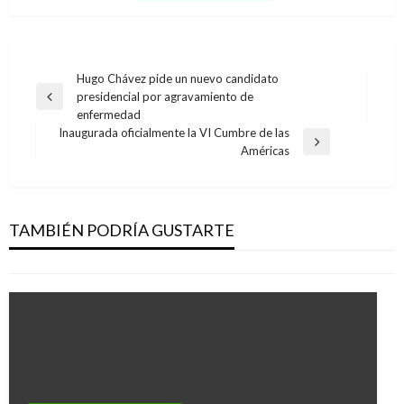
Navegación
Hugo Chávez pide un nuevo candidato
presidencial por agravamiento de
de
Entrada
enfermedad
anterior
entradas
Inaugurada oficialmente la VI Cumbre de las
Entrada
Américas
siguiente
NOTICIA EXTRAORDINARIA
Gobierno compara la situación de Siria con la
que vive Venezuela
TAMBIÉN PODRÍA GUSTARTE
Andres Felipe Gama
miércoles agosto 29, 2018