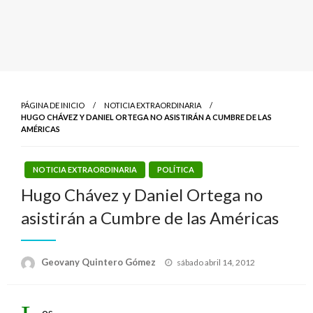
PÁGINA DE INICIO
NOTICIA EXTRAORDINARIA
HUGO CHÁVEZ Y DANIEL ORTEGA NO ASISTIRÁN A CUMBRE DE LAS
AMÉRICAS
NOTICIA EXTRAORDINARIA
POLÍTICA
Hugo Chávez y Daniel Ortega no
asistirán a Cumbre de las Américas
Publicado
Geovany Quintero Gómez
sábado abril 14, 2012
el
os