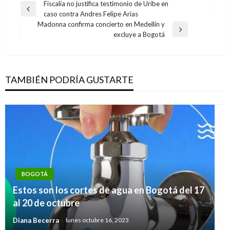
Navegación
Fiscalía no justifica testimonio de Uribe en
Entrada
caso contra Andres Felipe Arias
de
anterior
Madonna confirma concierto en Medellín y
entradas
Entrada
excluye a Bogotá
siguiente
TAMBIÉN PODRÍA GUSTARTE
BOGOTÁ
Estos son los cortes de agua en Bogotá del 17
al 20 de octubre
Diana Becerra
lunes octubre 16, 2023