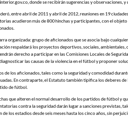
nterior.gov.co, donde se recibirán sugerencias y observaciones, y 
lideró, entre abril de 2011 y abril de 2012, reuniones en 19 ciudade
atorias acudieron más de 800 hinchas y participantes, con el objeto
ionados.
arra organizada: grupo de aficionados que se asocia bajo cualquie
lación respaldará los proyectos deportivos, sociales, ambientales, 
endrán derecho a participar en las Comisiones Locales de Segurid
iagnosticar las causas de la violencia en el fútbol y proponer solu
hos de los aficionados, tales como la seguridad y comodidad durante
adas. En contraparte, el Estatuto también tipifica los deberes de l
tido de fútbol.
nchas que alteren el normal desarrollo de los partidos de fútbol y q
ntatorias contra la seguridad darán lugar a sanciones previstas, 
 de los estadios desde seis meses hasta los cinco años, sin perjuici