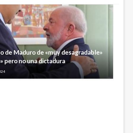
erno de Maduro de «muy desagradable»
ongreso aprobación de proyecto de Ley
o» pero no una dictadura
2024
 2016