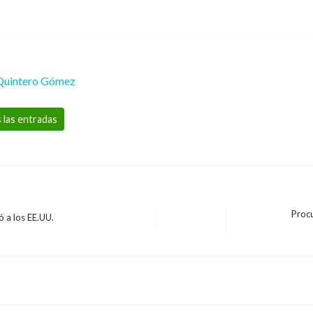
Quintero Gómez
 las entradas
Procu
ó a los EE.UU.
Entrada
siguiente