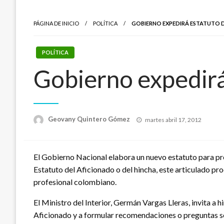
PÁGINA DE INICIO
POLÍTICA
GOBIERNO EXPEDIRÁ ESTATUTO 
POLÍTICA
Gobierno expedirá
Publicado
Geovany Quintero Gómez
martes abril 17, 2012
el
El Gobierno Nacional elabora un nuevo estatuto para pr
Estatuto del Aficionado o del hincha, este articulado pro
profesional colombiano.
El Ministro del Interior, Germán Vargas Lleras, invita a h
Aficionado y a formular recomendaciones o preguntas sob