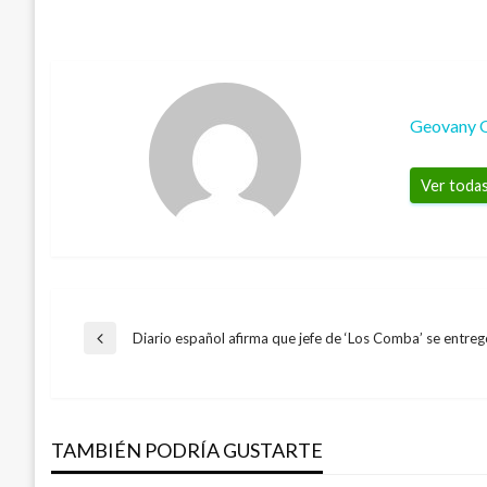
Geovany 
Ver todas
Navegación
Diario español afirma que jefe de ‘Los Comba’ se entreg
Entrada
anterior
de
TAMBIÉN PODRÍA GUSTARTE
entradas