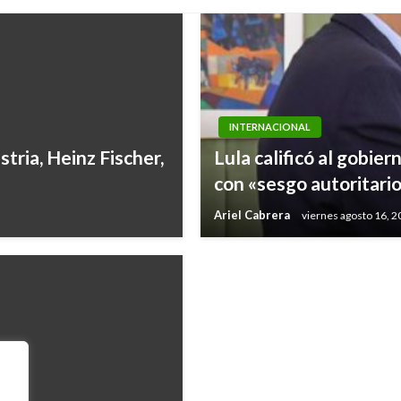
INTERNACIONAL
POLÍTICA
tria, Heinz Fischer,
Lula calificó al gobi
Santos agradece al C
con «sesgo autoritari
de Amnistía
Ariel Cabrera
viernes agosto 16, 
Mary Gomez
martes diciembre 20,