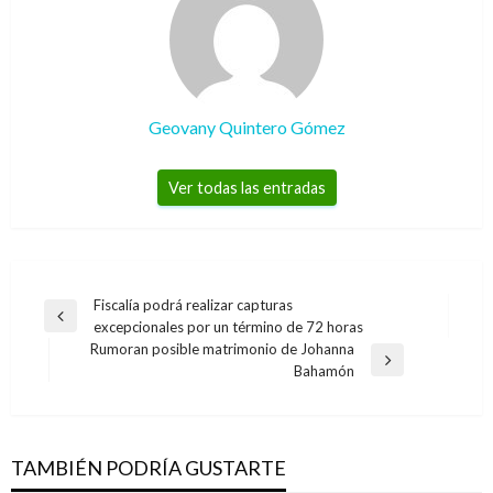
Geovany Quintero Gómez
Ver todas las entradas
Navegación
Fiscalía podrá realizar capturas
Entrada
excepcionales por un término de 72 horas
de
anterior
Rumoran posible matrimonio de Johanna
entradas
Entrada
Bahamón
siguiente
JUDICIAL
Judicializadas siete personas por presunto
tráfico de dólares falsos
TAMBIÉN PODRÍA GUSTARTE