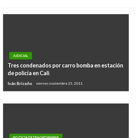
Manuel Reyes Beltran
viernes noviembre 17, 2017
JUDICIAL
Tres condenados por carro bomba en estación
NOTICIA EXTRAORDINARIA
de policía en Cali
Fiscalía busca revocar libertad de Popeye
Iván Briceño
viernes noviembre 25, 2011
Manuel Reyes Beltran
domingo diciembre 10, 2017
NOTICIA EXTRAORDINARIA