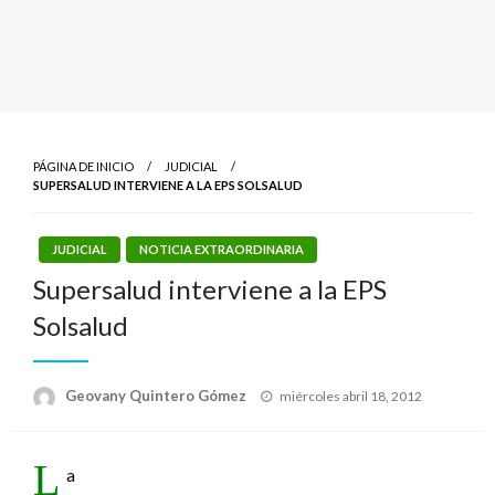
PÁGINA DE INICIO
JUDICIAL
SUPERSALUD INTERVIENE A LA EPS SOLSALUD
JUDICIAL
NOTICIA EXTRAORDINARIA
Supersalud interviene a la EPS
Solsalud
Publicado
Geovany Quintero Gómez
miércoles abril 18, 2012
el
L
a