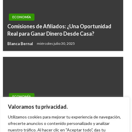
ECONOMÍA
Comisiones de Afiliados: ¿Una Oportunidad
Real para Ganar Dinero Desde Casa?
Blanca Bernal
miércoles julio 30, 2025
ECONOMÍA
Trabajo: Hotel W Bogotá necesita 200
Valoramos tu privacidad.
empleados
Utilizamos cookies para mejorar tu experiencia de navegación,
Iván Briceño
ofrecerte anuncios o contenido personalizado y analizar
martes octubre 14, 2014
nuestro tráfico. Al hacer clic en "Aceptar todo", das tu