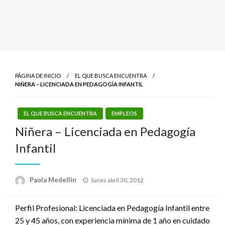
PÁGINA DE INICIO
EL QUE BUSCA ENCUENTRA
NIÑERA – LICENCIADA EN PEDAGOGÍA INFANTIL
EL QUE BUSCA ENCUENTRA
EMPLEOS
Niñera – Licenciada en Pedagogía
Infantil
Publicado
Paola Medellin
lunes abril 30, 2012
el
Perfil Profesional: Licenciada en Pedagogía Infantil entre
25 y 45 años, con experiencia mínima de 1 año en cuidado