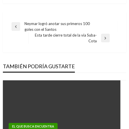
Navegación
Neymar logró anotar sus primeros 100
Entrada
goles con el Santos
de
anterior
Esta tarde cierre total de la vía Suba-
entradas
Entrada
Cota
siguiente
TAMBIÉN PODRÍA GUSTARTE
EL QUE BUSCA ENCUENTRA