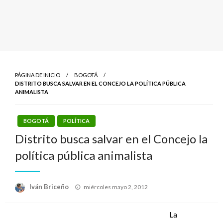
PÁGINA DE INICIO
BOGOTÁ
DISTRITO BUSCA SALVAR EN EL CONCEJO LA POLÍTICA PÚBLICA
ANIMALISTA
BOGOTÁ
POLÍTICA
Distrito busca salvar en el Concejo la
política pública animalista
Publicado
Iván Briceño
miércoles mayo 2, 2012
el
La