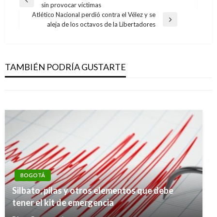
Entrada
sin provocar víctimas
de
anterior
Atlético Nacional perdió contra el Vélez y se
entradas
BOGOTÁ
Entrada
aleja de los octavos de la Libertadores
siguiente
Revocatoria de Peñalosa: ordenan a
BOGOTÁ
Registraduría expedir certificado de
Abogado del exalcalde Samuel Moreno
cumplimiento de requisitos
TAMBIÉN PODRÍA GUSTARTE
renunció por falta de pago
Manuel Reyes Beltran
martes septiembre 5, 2017
Andres Felipe Gama
martes septiembre 6, 2016
BOGOTÁ
Silbato, pilas y otros elementos que debe
tener el kit de emergencia