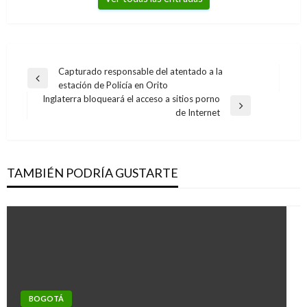
Navegación
Capturado responsable del atentado a la
Entrada
estación de Policía en Orito
de
anterior
Inglaterra bloqueará el acceso a sitios porno
entradas
Entrada
de Internet
siguiente
TAMBIÉN PODRÍA GUSTARTE
BOGOTÁ