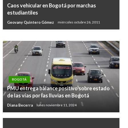
BOGOTÁ
Caos vehicular en Bogotá por marchas
Alcaldía de Bogotá y CAR firmaron convenio
estudiantiles
para descontaminar el río Bogotá
Geovany Quintero Gómez
miércoles octubre 26, 2011
Giovanni Alarcón M.
jueves junio 27, 2019
BOGOTÁ
PMU entrega balance positivo sobre estado
de las vías por las lluvias en Bogotá
Diana Becerra
lunes noviembre 11, 2024