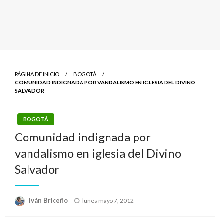
PÁGINA DE INICIO
BOGOTÁ
COMUNIDAD INDIGNADA POR VANDALISMO EN IGLESIA DEL DIVINO
SALVADOR
BOGOTÁ
Comunidad indignada por
vandalismo en iglesia del Divino
Salvador
Publicado
Iván Briceño
lunes mayo 7, 2012
el